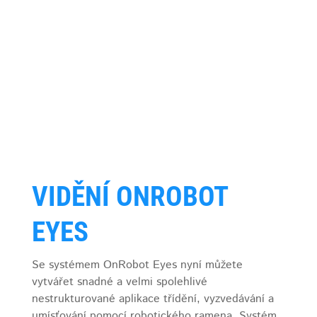
VIDĚNÍ ONROBOT
EYES
Se systémem OnRobot Eyes nyní můžete
vytvářet snadné a velmi spolehlivé
nestrukturované aplikace třídění, vyzvedávání a
umísťování pomocí robotického ramena. Systém