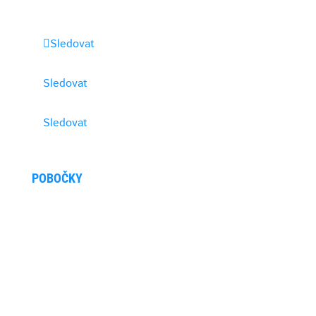
E-mail:
robotika@amtech.cz
Sledovat
Sledovat
Sledovat
POBOČKY
Kancelář Brno
Škrobárenská 506/2, 617 00 Brno
Kancelář Buchlovice
Hradišťská 887, 687 08 Buchlovice
Kancelář Otrokovice
tř. Tomáše Bati 332, 765 02, Otrokovice