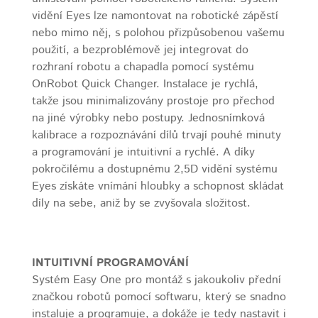
vidění Eyes lze namontovat na robotické zápěstí
nebo mimo něj, s polohou přizpůsobenou vašemu
použití, a bezproblémově jej integrovat do
rozhraní robotu a chapadla pomocí systému
OnRobot Quick Changer. Instalace je rychlá,
takže jsou minimalizovány prostoje pro přechod
na jiné výrobky nebo postupy. Jednosnímková
kalibrace a rozpoznávání dílů trvají pouhé minuty
a programování je intuitivní a rychlé. A díky
pokročilému a dostupnému 2,5D vidění systému
Eyes získáte vnímání hloubky a schopnost skládat
díly na sebe, aniž by se zvyšovala složitost.
INTUITIVNÍ PROGRAMOVÁNÍ
Systém Easy One pro montáž s jakoukoliv přední
značkou robotů pomocí softwaru, který se snadno
instaluje a programuje, a dokáže je tedy nastavit i